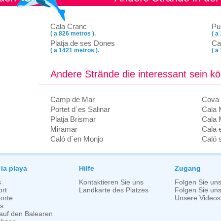
Cala Cranc
Pu
( a 826 metros ).
( a
Platja de ses Dones
Ca
( a 1421 metros ).
( a
Andere Strände die interessant sein k
Camp de Mar
Cova 
Portet d´es Salinar
Cala
Platja Brismar
Cala 
Miramar
Cala 
Caló d´en Monjo
Caló 
 la playa
Hilfe
Zugang
s
Kontaktieren Sie uns
Folgen Sie un
rt
Landkarte des Platzes
Folgen Sie uns 
orte
Unsere Videos
s
auf den Balearen