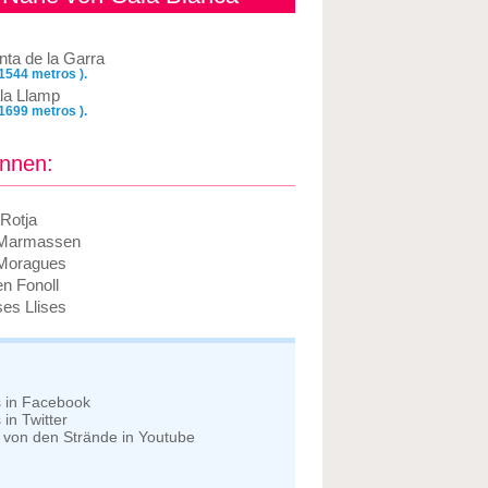
nta de la Garra
 1544 metros ).
la Llamp
 1699 metros ).
önnen:
Rotja
 Marmassen
Moragues
en Fonoll
ses Llises
s in Facebook
in Twitter
 von den Strände in Youtube