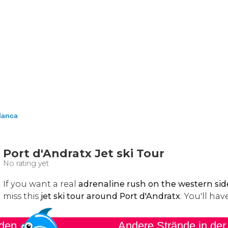
lanca
nden
Andere Strände in de