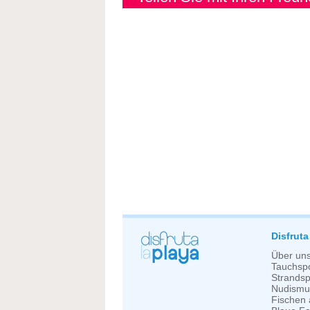
Disfruta
Über un
Tauchspo
Strandsp
Nudismu
Fischen 