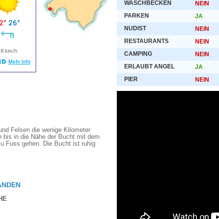
WASCHBECKEN
NEIN
PARKEN
JA
NUDIST
NEIN
RESTAURANTS
NEIN
CAMPING
NEIN
ERLAUBT ANGEL
JA
PIER
NEIN
und Felsen die wenige Kilometer
n bis in die Nähe der Bucht mit dem
u Fuss gehen. Die Bucht ist ruhig
ÄNDEN
HE