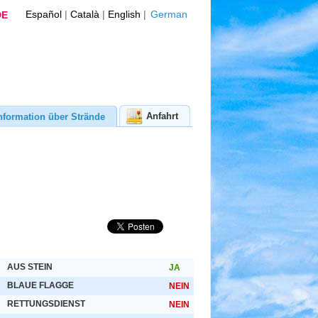
Español
|
Català
|
English
|
German
DE
Anfahrt
nformation über Strände
AUS STEIN
JA
BLAUE FLAGGE
NEIN
RETTUNGSDIENST
NEIN