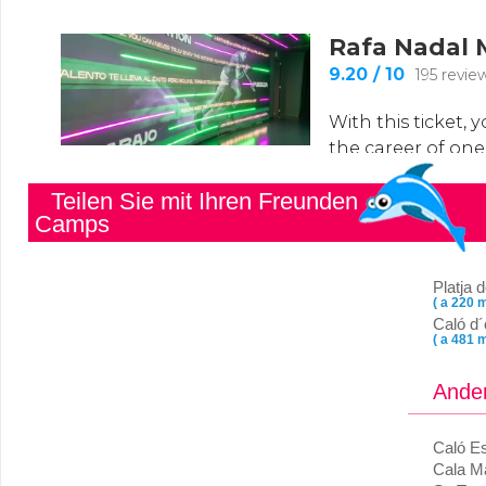
Teilen Sie mit Ihren Freunden
Camps
Platja 
( a 220 m
Caló d´
( a 481 m
Ander
Caló Es
Cala M