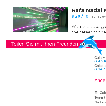
Teilen Sie mit Ihren Freunden
Cala M
( a 472 m
Cales 
( a 1487
Ander
Es Cal
Torrent
Na Pic