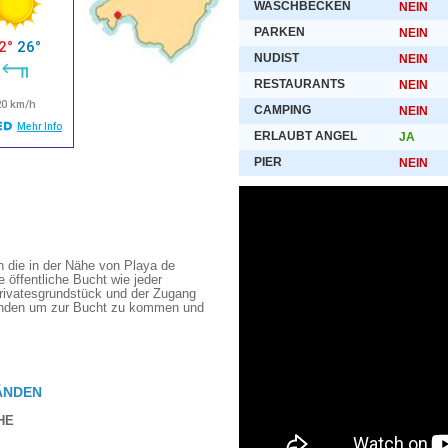
WASCHBECKEN
NEIN
PARKEN
NEIN
NUDIST
NEIN
RESTAURANTS
NEIN
CAMPING
NEIN
ERLAUBT ANGEL
JA
PIER
NEIN
n die in der Nähe von Playa de
ne öffentliche Bucht wie jeder
Privatesgrundstück und der Zugang
unden um zur Bucht zu kommen und
ÄNDEN
HE