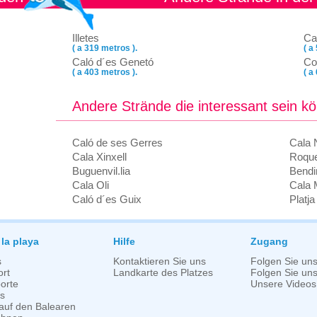
Illetes
Ca
( a 319 metros ).
( a
Caló d´es Genetó
Co
( a 403 metros ).
( a
Andere Strände die interessant sein k
Caló de ses Gerres
Cala 
Cala Xinxell
Roque
Buguenvil.lia
Bendi
Cala Oli
Cala 
Caló d´es Guix
Platja
 la playa
Hilfe
Zugang
s
Kontaktieren Sie uns
Folgen Sie un
rt
Landkarte des Platzes
Folgen Sie uns 
orte
Unsere Videos
s
auf den Balearen