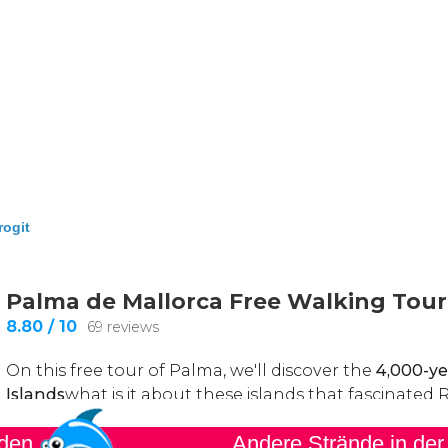
ogit
nden
Andere Strände in der