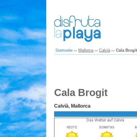
Startseite
Mallorca
Calvià
Cala Brogit
Cala Brogit
Calvià, Mallorca
Das Wetter auf Calvià