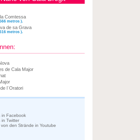
la Comtessa
 566 metros ).
va de sa Grava
 616 metros ).
önnen:
Nova
s de Cala Major
nat
Major
 de l´Oratori
s in Facebook
in Twitter
 von den Strände in Youtube