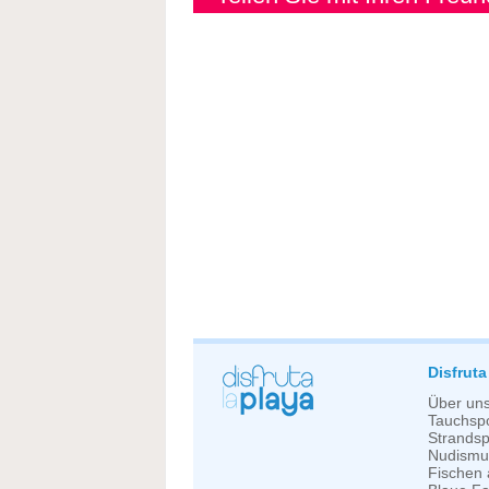
Disfruta
Über un
Tauchspo
Strandsp
Nudismu
Fischen 