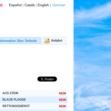
Español
|
Català
|
English
|
German
DE
Anfahrt
nformation über Strände
AUS STEIN
NEIN
BLAUE FLAGGE
NEIN
RETTUNGSDIENST
NEIN