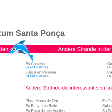
zum Santa Ponça
nden
Andere Strände in de
Es Castellot
Cr
( a 783 metros ).
( a
Caló d´en Pellisser
Ca
( a 808 metros ).
( a
Andere Strände die interessant sein k
Platja Monte de Oro
Es To
Es Bany d´es Batle
Cala 
Es Racó de ses Àguiles
Sa Pu