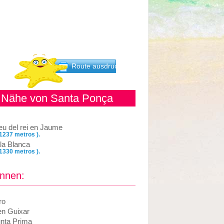
Route ausdrucken
r Nähe von Santa Ponça
eu del rei en Jaume
 1237 metros ).
la Blanca
 1330 metros ).
önnen:
ro
en Guixar
nta Prima