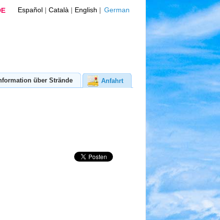
Español
|
Català
|
English
|
German
DE
nformation über Strände
Anfahrt