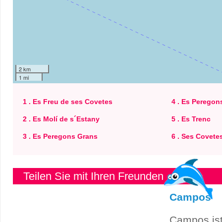
2 km
1 mi
1 . Es Freu de ses Covetes
4 . Es Peregons
2 . Es Molí de s´Estany
5 . Es Trenc
3 . Es Peregons Grans
6 . Ses Covete
Teilen Sie mit Ihren Freunden
Campos
Campos ist