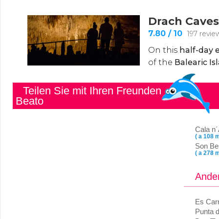
Teilen Sie mit Ihren Freunden
Beato
Cala n´
( a 108 m
Son Be
( a 278 m
Ander
Es Car
Punta 