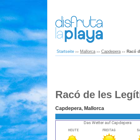
Startseite
Mallorca
Capdepera
Racó d
Racó de les Legí
Capdepera, Mallorca
Das Wetter auf Capdepera