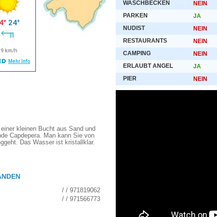
WASCHBECKEN
NEIN
PARKEN
JA
NUDIST
NEIN
RESTAURANTS
NEIN
CAMPING
NEIN
ERLAUBT ANGEL
JA
PIER
NEIN
 einer kleinen Bucht aus Sand und
einde Capdepera. Man kann Sie von
geht. Das Wasser ist kristallklar.
ÄNDEN
/ / 971819062
/ / 971566773