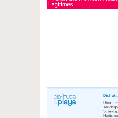
Legítimes
Disfruta
Über un
Tauchspo
Strandsp
Nudismu