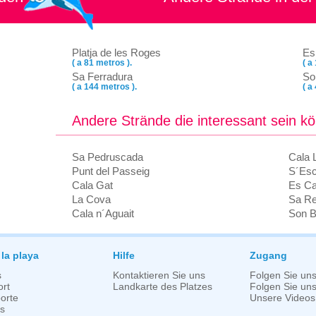
Platja de les Roges
Es
( a 81 metros ).
( a
Sa Ferradura
So
( a 144 metros ).
( a
Andere Strände die interessant sein k
Sa Pedruscada
Cala L
Punt del Passeig
S´Escu
Cala Gat
Es Ca
La Cova
Sa Re
Cala n´Aguait
Son 
 la playa
Hilfe
Zugang
s
Kontaktieren Sie uns
Folgen Sie un
rt
Landkarte des Platzes
Folgen Sie uns 
orte
Unsere Videos
s