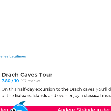
 les Legítimes
nden
Andere Strände in der