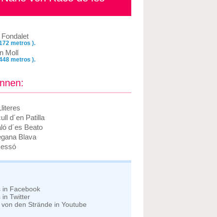
 Fondalet
 172 metros ).
n Moll
 448 metros ).
önnen:
literes
ll d´en Patilla
ló d´es Beato
gana Blava
Bessó
s in Facebook
in Twitter
 von den Strände in Youtube