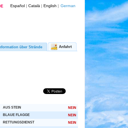
Español
|
Català
|
English
|
German
DE
Anfahrt
nformation über Strände
AUS STEIN
NEIN
BLAUE FLAGGE
NEIN
RETTUNGSDIENST
NEIN