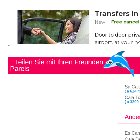
"
Teilen Sie mit Ihren Freunden
Pareis
Sa Cal
( a 624 m
Cala Tu
( a 3209
Ander
Es Can
Cala D