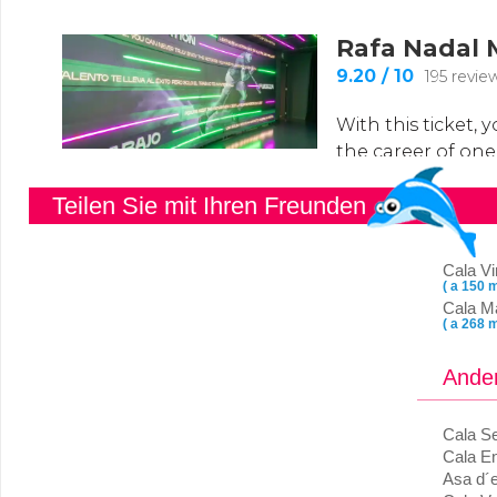
Teilen Sie mit Ihren Freunden
Cala Vir
( a 150 m
Cala M
( a 268 m
Ander
Cala S
Cala E
Asa d´e