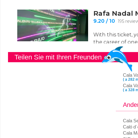
Teilen Sie mit Ihren Freunden
Cala V
( a 282 m
Cala Va
( a 328 m
Ander
Cala S
Caló d´
Cala M