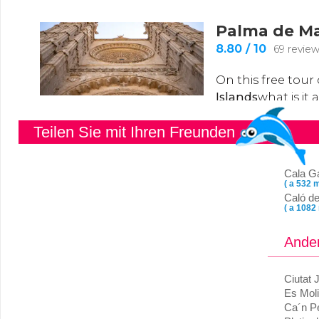
Teilen Sie mit Ihren Freunden
Cala 
( a 532 m
Caló d
( a 1082
Ander
Ciutat 
Es Moli
Ca´n Pe