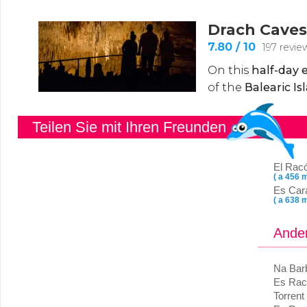
Teilen Sie mit Ihren Freunden
El Racó
( a 456 m
Es Car
( a 638 m
Ander
Na Bar
Es Rac
Torrent