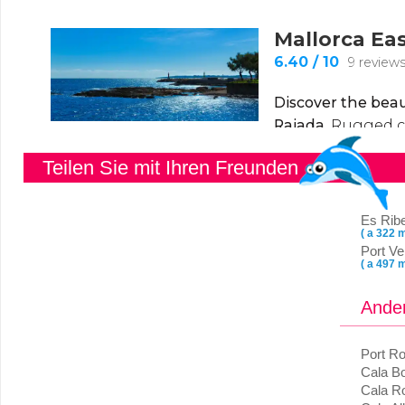
Teilen Sie mit Ihren Freunden
Es Ribe
( a 322 m
Port Vel
( a 497 m
Ander
Port Ro
Cala B
Cala Ro