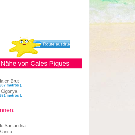
Route ausdrucken
r Nähe von Cales Piques
la en Brut
 807 metros ).
 Cigonya
 981 metros ).
önnen:
de Santandria
Blanca