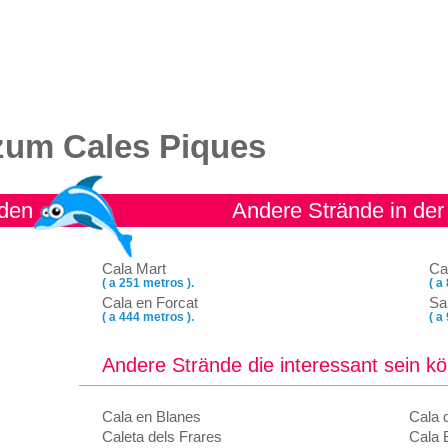
um Cales Piques
nden
Andere Strände in de
Cala Mart
Ca
( a 251 metros ).
( a
Cala en Forcat
Sa
( a 444 metros ).
( a
Andere Strände die interessant sein k
Cala en Blanes
Cala 
Caleta dels Frares
Cala 