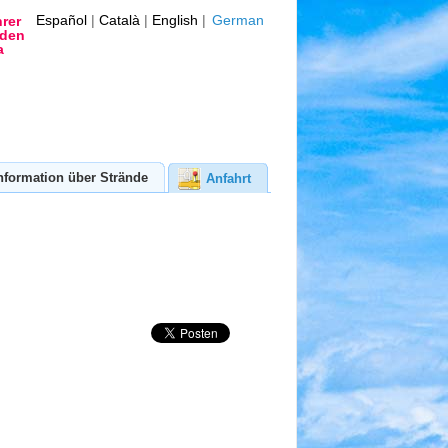
Español
|
Català
|
English
|
German
rer
nden
a
nformation über Strände
Anfahrt