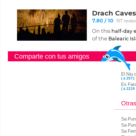
Comparte con tus amigos
El Niu 
( a 2071
Es Far
( a 2219
Otras
Sa Punt
Sa Pun
Sa Fer