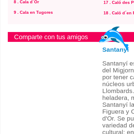
8 . Cala d´Or
17 . Caló des 
9 . Cala en Tugores
18 . Caló d´en 
Comparte con tus amigos
Santanyí
Santanyí e
del Migjor
por tener 
núcleos ur
Llombards.
heladera, 
Santanyí l
Figuera y C
d'Or. Se p
variedad d
cultural: e