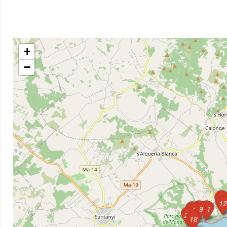
+
−
14
12
19
11
6
25
18