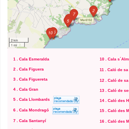
2
7
20
5
15
10
2 km
1 mi
3
16
1 . Cala Esmeralda
10 . Cala s´Al
2 . Cala Figuera
11 . Caló de s
26
3 . Cala Figuereta
12 . Caló de sa
4 . Cala Gran
13 . Caló de s
5 . Cala Llombards
14 . Caló des
6 . Cala Mondragó
15 . Caló des 
7 . Cala Santanyí
16 . Caló des 