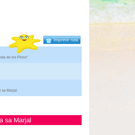
Imprimir ruta
ta de los Pinos".
 sa Marjal.
a sa Marjal