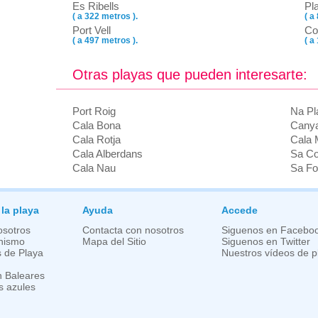
Es Ribells
Pla
( a 322 metros ).
( a
Port Vell
Co
( a 497 metros ).
( a
Otras playas que pueden interesarte:
Port Roig
Na Pl
Cala Bona
Cany
Cala Rotja
Cala M
Cala Alberdans
Sa Co
Cala Nau
Sa Fo
 la playa
Ayuda
Accede
osotros
Contacta con nosotros
Siguenos en Facebo
nismo
Mapa del Sitio
Siguenos en Twitter
 de Playa
Nuestros vídeos de p
 Baleares
s azules