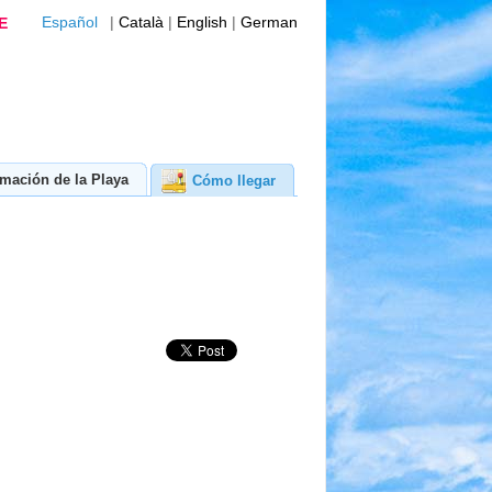
Español
|
Català
|
English
|
German
E
rmación de la Playa
Cómo llegar