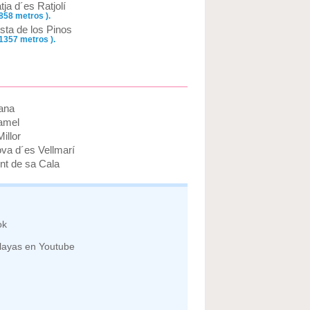
tja d´es Ratjolí
 858 metros ).
sta de los Pinos
 1357 metros ).
ana
amel
illor
va d´es Vellmarí
nt de sa Cala
ok
layas en Youtube