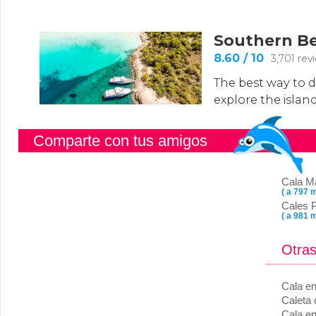
Comparte con tus amigos
Cala M
( a 797 m
Cales 
( a 981 m
Otras
Cala e
Caleta 
Cala e