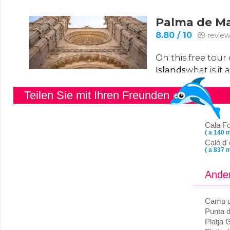
Teilen Sie mit Ihren Freunden
Cala Fo
( a 140 m
Caló d
( a 837 m
Ander
Camp 
Punta d
Platja 