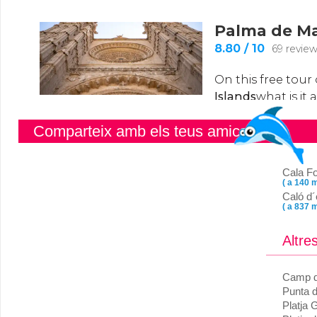
Comparteix amb els teus amics
Cala Fo
( a 140 m
Caló d
( a 837 m
Altre
Camp 
Punta d
Platja 