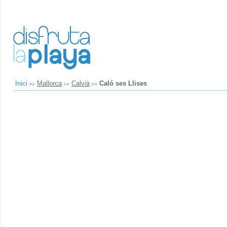
Inici
Mallorca
Calvià
Caló ses Llises