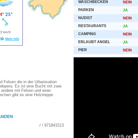
WASCHBECKEN
NEIN
PARKEN
JA
NUDIST
NEIN
RESTAURANTS
JA
CAMPING
NEIN
ERLAUBT ANGEL
JA
PIER
NEIN
d Felsen die in der Urbanisation
depera. Es ist eine Bucht mit zwei
 andere mit Felsen und einer
ichen gibt es eine Holztreppe.
ÄNDEN
/ / 971841513