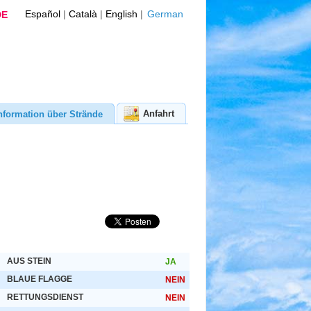
Español
|
Català
|
English
|
German
DE
Anfahrt
nformation über Strände
AUS STEIN
JA
BLAUE FLAGGE
NEIN
RETTUNGSDIENST
NEIN