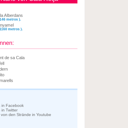
la Alberdans
 146 metros ).
nyamel
 1160 metros ).
önnen:
nt de sa Cala
ell
dern
ito
marells
s in Facebook
in Twitter
 von den Strände in Youtube