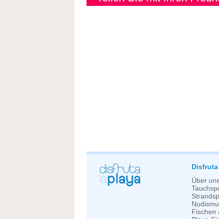
Disfruta
Über un
Tauchspo
Strandsp
Nudismu
Fischen 