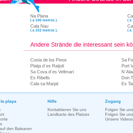
Na Plana
Ca
( a 100 metros ).
( a
Cala Nau
Ca
( a 102 metros ).
( a
Andere Strände die interessant sein k
Costa de los Pinos
Sa Fo
Platja d´es Ratjolí
Port V
Sa Cova d´es Vellmarí
N´Ala
Es Ribells
Don T
Cala sa Marjal
Es Ta
 la playa
Hilfe
Zugang
s
Kontaktieren Sie uns
Folgen Sie un
rt
Landkarte des Platzes
Folgen Sie uns 
orte
Unsere Videos
s
auf den Balearen