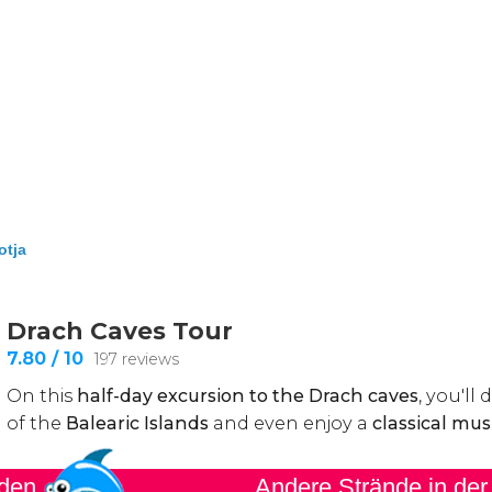
otja
nden
Andere Strände in der