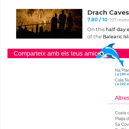
Comparteix amb els teus amics
Na Pla
( a 100 m
Cala N
( a 102 m
Altre
Costa d
Platja d
Sa Cova