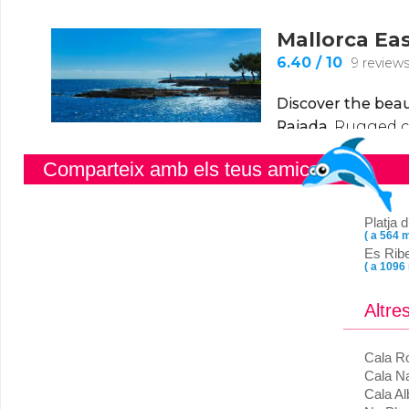
Comparteix amb els teus amics
Platja d
( a 564 m
Es Ribe
( a 1096
Altre
Cala Ro
Cala N
Cala A