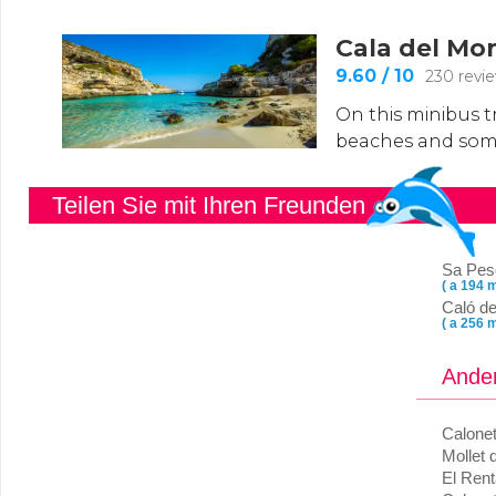
Teilen Sie mit Ihren Freunden
Sa Pes
( a 194 m
Caló de
( a 256 m
Ander
Calone
Mollet
El Rent