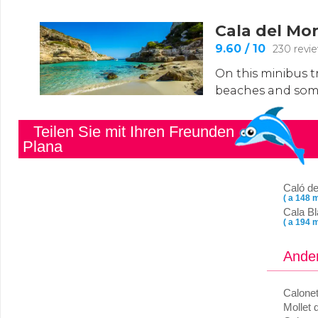
Teilen Sie mit Ihren Freunden
Plana
Caló de
( a 148 m
Cala B
( a 194 m
Ander
Calone
Mollet