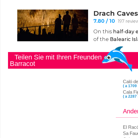
Teilen Sie mit Ihren Freunden
Barracot
Caló d
( a 1709
Cala Fi
( a 2287
Ander
El Racó
Sa Fau