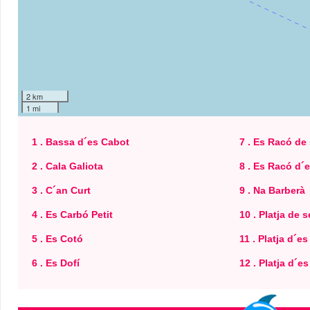
2 km
1 mi
1 . Bassa d´es Cabot
7 . Es Racó de
2 . Cala Galiota
8 . Es Racó d´
3 . C´an Curt
9 . Na Barberà
4 . Es Carbó Petit
10 . Platja de
5 . Es Cotó
11 . Platja d´e
6 . Es Dofí
12 . Platja d´es