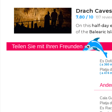
Teilen Sie mit Ihren Freunden
Es Dofí
( a 360 m
Platja 
( a 474 m
Ander
Cala Ga
Platja 
Es Rac