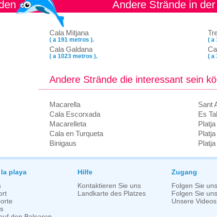
nden
Andere Strände in der
Cala Mitjana
Tr
( a 191 metros ).
( a
Cala Galdana
Ca
( a 1023 metros ).
( a
Andere Strände die interessant sein k
Macarella
Sant 
Cala Escorxada
Es Tal
Macarelleta
Platj
Cala en Turqueta
Platj
Binigaus
Platj
 la playa
Hilfe
Zugang
s
Kontaktieren Sie uns
Folgen Sie un
rt
Landkarte des Platzes
Folgen Sie uns 
orte
Unsere Videos
s
auf den Balearen