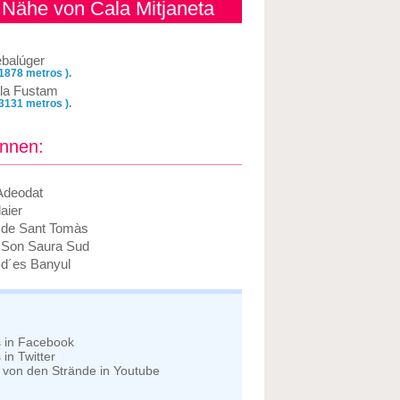
 Nähe von Cala Mitjaneta
ebalúger
 1878 metros ).
la Fustam
 3131 metros ).
önnen:
Adeodat
aier
a de Sant Tomàs
a Son Saura Sud
a d´es Banyul
s in Facebook
in Twitter
 von den Strände in Youtube