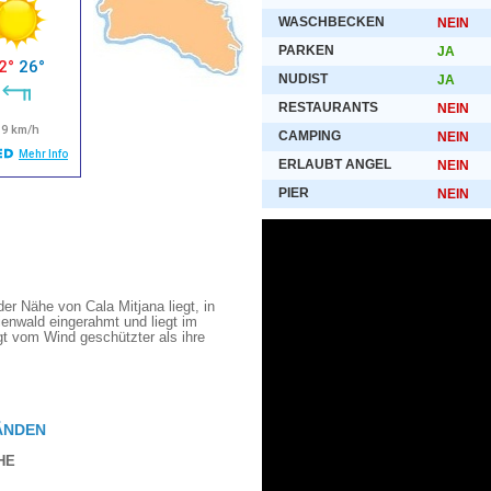
WASCHBECKEN
NEIN
PARKEN
JA
NUDIST
JA
RESTAURANTS
NEIN
CAMPING
NEIN
ERLAUBT ANGEL
NEIN
PIER
NEIN
der Nähe von Cala Mitjana liegt, in
ienwald eingerahmt und liegt im
egt vom Wind geschützter als ihre
ÄNDEN
HE