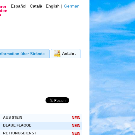
Español
|
Català
|
English
|
German
rer
nden
a
Anfahrt
nformation über Strände
AUS STEIN
NEIN
BLAUE FLAGGE
NEIN
RETTUNGSDIENST
NEIN