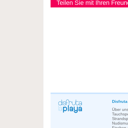
Teilen Sie mit Ihren Freu
Disfruta
Über un
Tauchspo
Strandsp
Nudismu
Fischen 