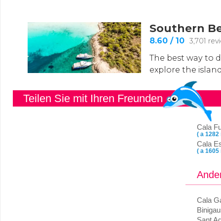
Teilen Sie mit Ihren Freunden
Cala F
( a 1282
Cala E
( a 1605
Ander
Cala G
Binigau
Sant A