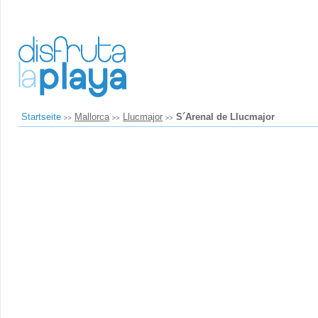
Startseite
Mallorca
Llucmajor
S´Arenal de Llucmajor