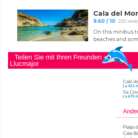
Teilen Sie mit Ihren Freunden
Llucmajor
Caló de
( a 421 m
Sa Cov
( a 675 m
Ander
Platja 
Cala B