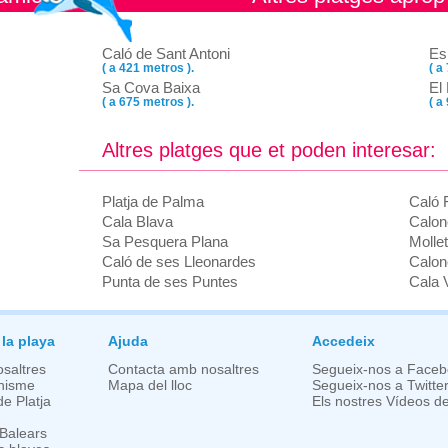
Caló de Sant Antoni
Es
( a 421 metros ).
( a
Sa Cova Baixa
El
( a 675 metros ).
( a
Altres platges que et poden interesar:
Platja de Palma
Caló 
Cala Blava
Calon
Sa Pesquera Plana
Molle
Caló de ses Lleonardes
Calon
Punta de ses Puntes
Cala V
 la playa
Ajuda
Accedeix
saltres
Contacta amb nosaltres
Segueix-nos a Face
nisme
Mapa del lloc
Segueix-nos a Twitte
de Platja
Els nostres Vídeos d
Balears