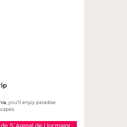
p de S´Arenal de Llucmajor