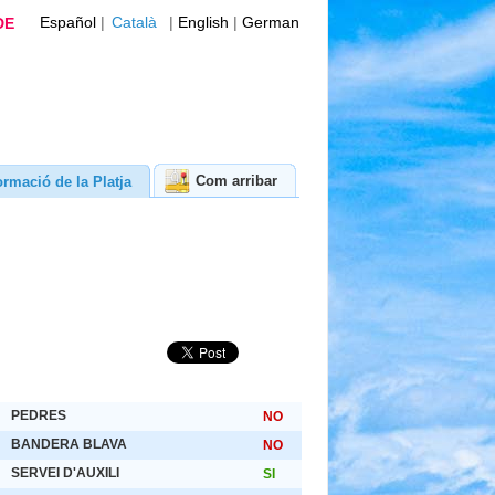
Español
|
Català
|
English
|
German
DE
Com arribar
ormació de la Platja
PEDRES
NO
BANDERA BLAVA
NO
SERVEI D'AUXILI
SI