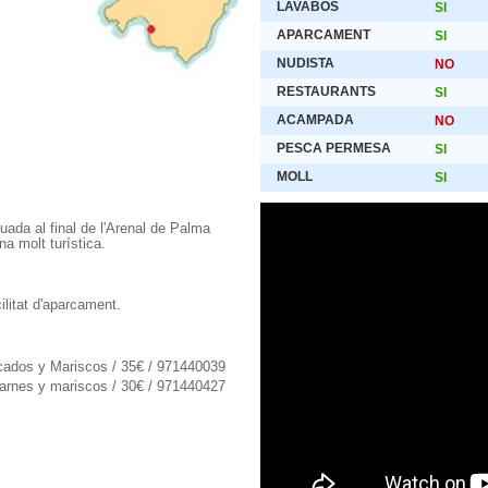
LAVABOS
SI
APARCAMENT
SI
NUDISTA
NO
RESTAURANTS
SI
ACAMPADA
NO
PESCA PERMESA
SI
MOLL
SI
tuada al final de l'Arenal de Palma
na molt turística.
cilitat d'aparcament.
ados y Mariscos / 35€ / 971440039
arnes y mariscos / 30€ / 971440427