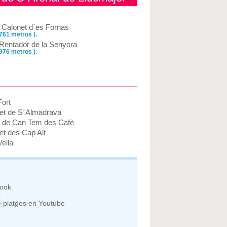
 Calonet d´es Fornas
 761 metros ).
 Rentador de la Senyora
 976 metros ).
Fort
et de S´Almadrava
t de Can Tem des Cafè
et des Cap Alt
ella
book
r
e platges en Youtube