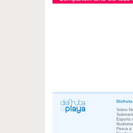
Disfruta
Sobre No
Submari
Esports 
Nudisme
Pesca a 