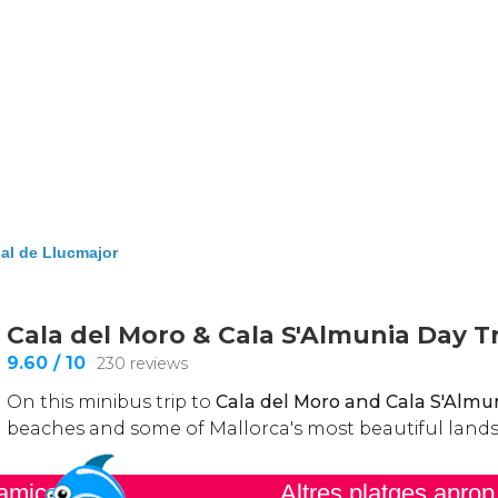
l de Llucmajor
 amics
Altres platges apro