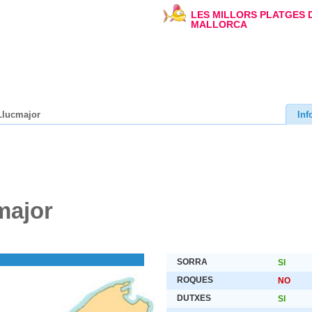
LES MILLORS PLATGES 
MALLORCA
Llucmajor
Inf
major
SORRA
SI
ROQUES
NO
DUTXES
SI