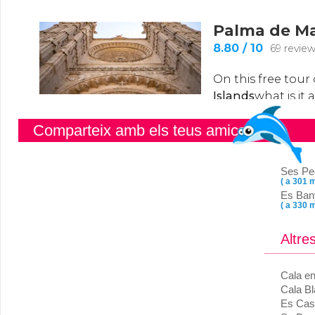
Comparteix amb els teus amics
Ses Pe
( a 301 m
Es Bany
( a 330 m
Altre
Cala en
Cala B
Es Cast