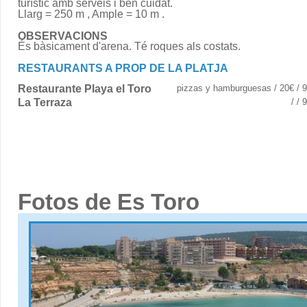
turístic amb serveis i ben cuidat.
Llarg = 250 m , Ample = 10 m .
OBSERVACIONS
És bàsicament d'arena. Té roques als costats.
RESTAURANTS A PROP DE LA PLATJA
Restaurante Playa el Toro
pizzas y hamburguesas / 20€ / 
La Terraza
/ /
Fotos de Es Toro