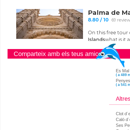
Comparteix amb els teus amics
Es Mal
( a 489 m
Penyes
( a 541 m
Altre
Clot d´
Caló d´
Ses Pe