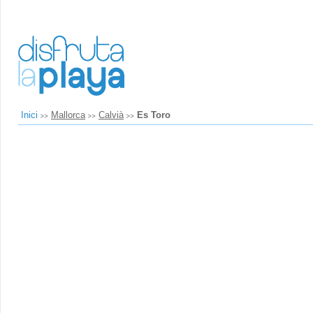
Inici
Mallorca
Calvià
Es Toro