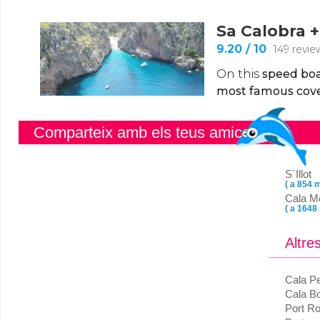
Comparteix amb els teus amics
S´Illot
( a 854 m
Cala M
( a 1648
Altre
Cala Pe
Cala B
Port Ro