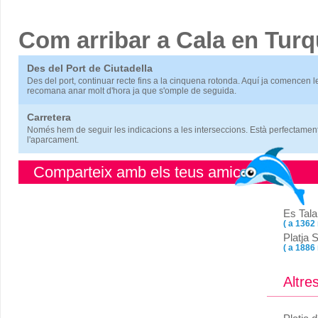
Com arribar a Cala en Turq
Des del Port de Ciutadella
Des del port, continuar recte fins a la cinquena rotonda. Aquí ja comencen l
recomana anar molt d'hora ja que s'omple de seguida.
Carretera
Només hem de seguir les indicacions a les interseccions. Està perfectament 
l'aparcament.
Comparteix amb els teus amics
Es Tala
( a 1362
Platja 
( a 1886
Altre