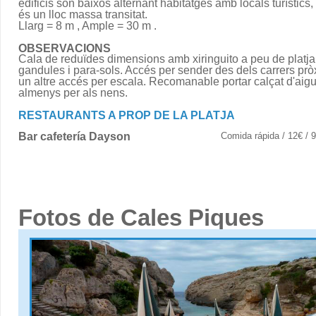
edificis són baixos alternant habitatges amb locals turístics,
és un lloc massa transitat.
Llarg = 8 m , Ample = 30 m .
OBSERVACIONS
Cala de reduïdes dimensions amb xiringuito a peu de platja
gandules i para-sols. Accés per sender des dels carrers prò
un altre accés per escala. Recomanable portar calçat d'aigu
almenys per als nens.
RESTAURANTS A PROP DE LA PLATJA
Bar cafetería Dayson
Comida rápida / 12€ /
Fotos de Cales Piques