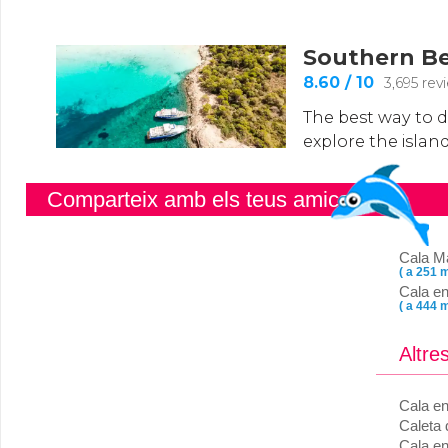
Comparteix amb els teus amics
Cala M
( a 251 m
Cala en
( a 444 m
Altre
Cala e
Caleta 
Cala e